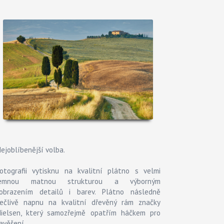
ejoblíbenější volba.
otografii vytisknu na kvalitní plátno s velmi
jemnou matnou strukturou a výborným
obrazením detailů i barev. Plátno následně
ečlivě napnu na kvalitní dřevěný rám značky
ielsen, který samozřejmě opatřím háčkem pro
avěšení.