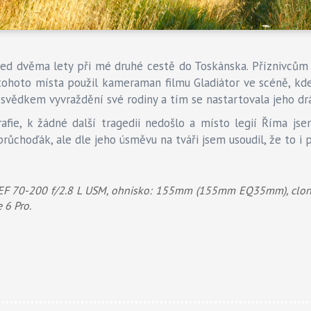
řed dvěma lety při mé druhé cestě do Toskánska. Příznivcům
ohoto místa použil kameraman filmu Gladiátor ve scéně, kde
 svědkem vyvraždění své rodiny a tím se nastartovala jeho drá
rafie, k žádné další tragedii nedošlo a místo legií Říma js
průchoďák, ale dle jeho úsměvu na tváři jsem usoudil, že to i
EF 70-200 f/2.8 L USM, ohnisko: 155mm (155mm EQ35mm), clona: 1
 6 Pro.
?