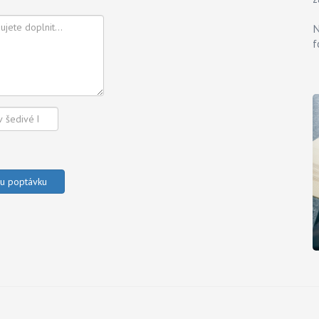
N
f
ou poptávku