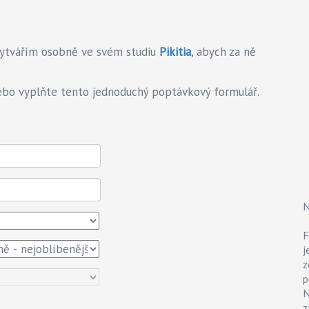
 vytvářím osobně ve svém studiu
Pikitia
, abych za ně
ebo vyplňte tento jednoduchý poptávkový formulář.
N
F
z
p
N
z