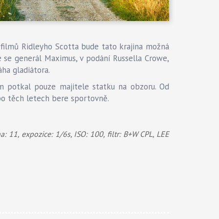
 filmů Ridleyho Scotta bude tato krajina možná
 se generál Maximus, v podání Russella Crowe,
ha gladiátora.
em potkal pouze majitele statku na obzoru. Od
 po těch letech bere sportovně.
1, expozice: 1/6s, ISO: 100, filtr: B+W CPL, LEE